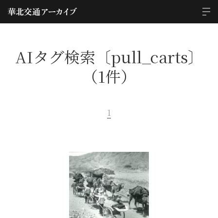
AIタグ検索〔pull_carts〕
（1件）
1