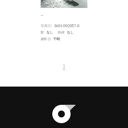
−
写真ID
3601-002057-0
駅
なし
路線
なし
撮影日
不明
1