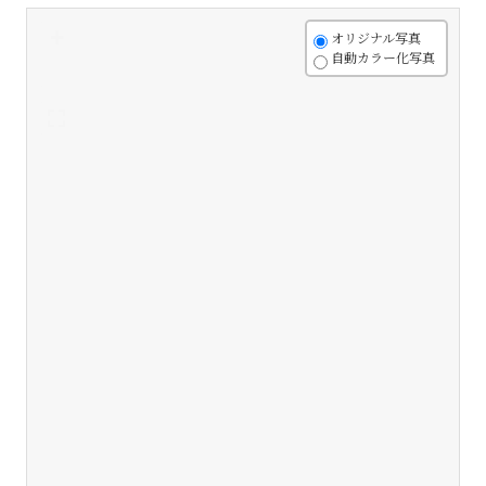
+
オリジナル写真
自動カラー化写真
-