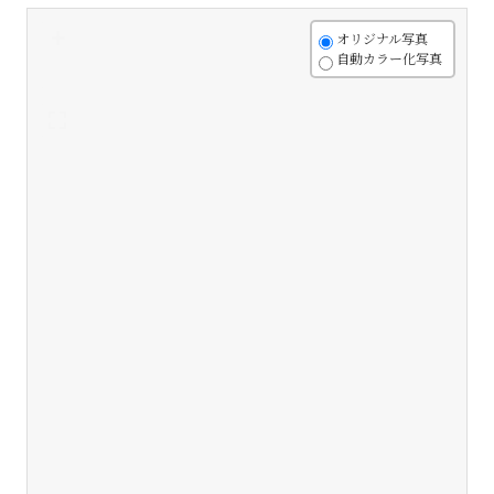
+
オリジナル写真
自動カラー化写真
-