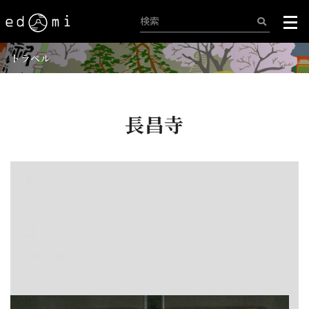
トラベル
長昌寺
+
-
1033/1239