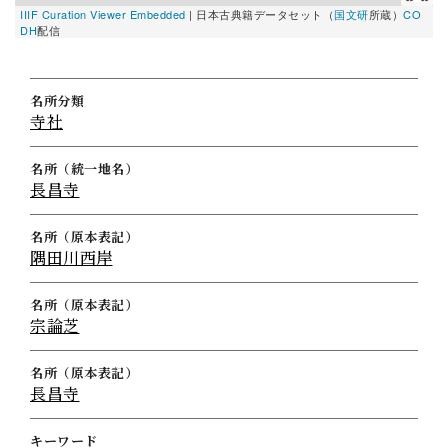
IIIF Curation Viewer Embedded
|
日本古典籍データセット（
国文研
所蔵）
CO
DH
配信
名所分類
寺社
名所（統一地名）
長昌寺
名所（原本表記）
隅田川西岸
名所（原本表記）
宗論芝
名所（原本表記）
長昌寺
キーワード