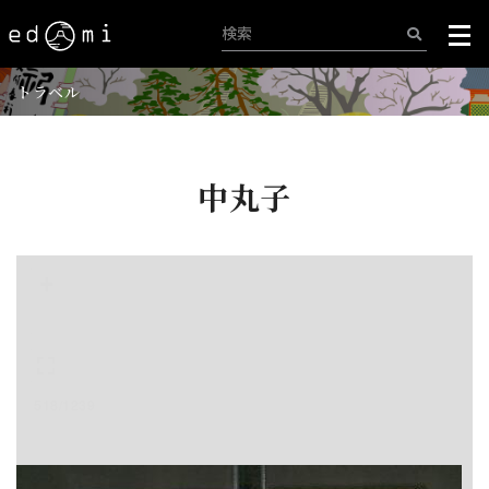
トラベル
中丸子
+
-
518/1239