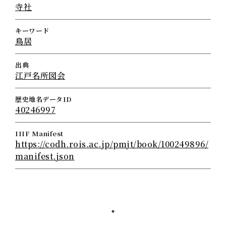
寺社
キーワード
鳥居
出典
江戸名所図会
歴史地名データID
40246997
IIIF Manifest
https://codh.rois.ac.jp/pmjt/book/100249896/
manifest.json