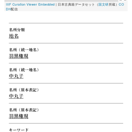
IIIF Curation Viewer Embedded
|
日本古典籍データセット（
国文研
所蔵）
CO
DH
配信
名所分類
地名
名所（統一地名）
羽黒権現
名所（統一地名）
中丸子
名所（原本表記）
中丸子
名所（原本表記）
羽黒権現
キーワード