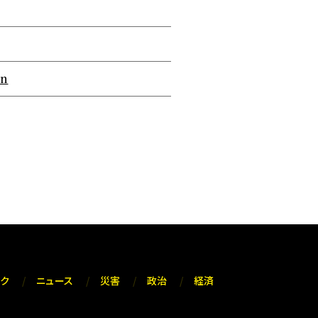
on
ック
ニュース
災害
政治
経済