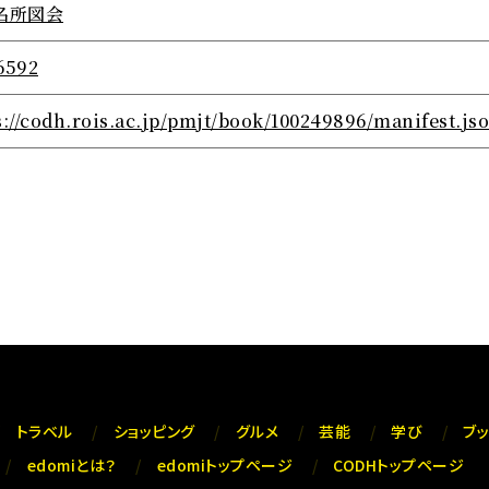
名所図会
6592
s://codh.rois.ac.jp/pmjt/book/100249896/manifest.js
トラベル
ショッピング
グルメ
芸能
学び
ブ
edomiとは？
edomiトップページ
CODHトップページ