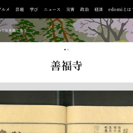
グルメ
芸能
学び
ニュース
災害
政治
経済
edomiとは
めぐりを楽しもう
善福寺