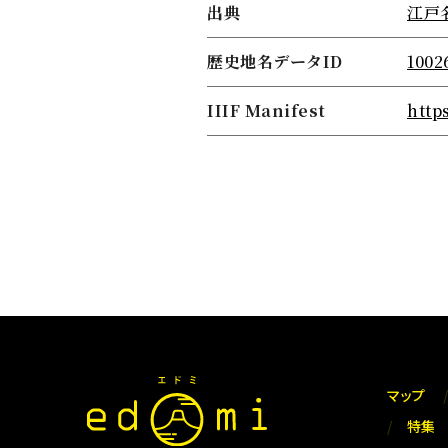
出典
江戸
歴史地名データID
1002
IIIF Manifest
http
マップ
特集