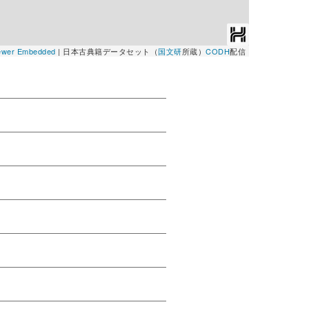
Viewer Embedded
|
日本古典籍データセット（
国文研
所蔵）
CODH
配信