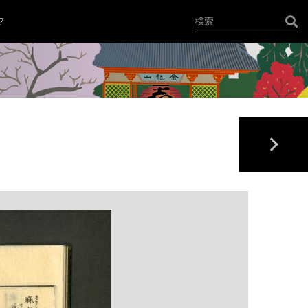
？
+
-
398/1239