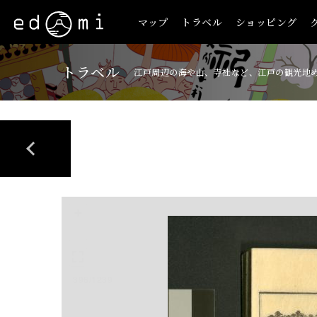
マップ
トラベル
ショッピング
トラベル
江戸周辺の海や山、寺社など、江戸の観光地
+
-
396/1239