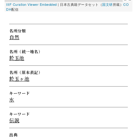
IIIF Curation Viewer Embedded
|
日本古典籍データセット（
国文研
所蔵）
CO
DH
配信
名所分類
自然
名所（統一地名）
於玉池
名所（原本表記）
於玉ヶ池
キーワード
水
キーワード
伝説
出典