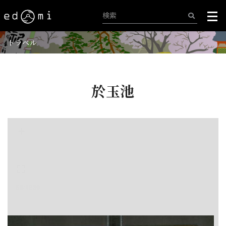
トラベル
於玉池
+
-
58/1239