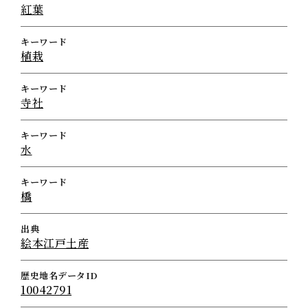
紅葉
キーワード
植栽
キーワード
寺社
キーワード
水
キーワード
橋
出典
絵本江戸土産
歴史地名データID
10042791