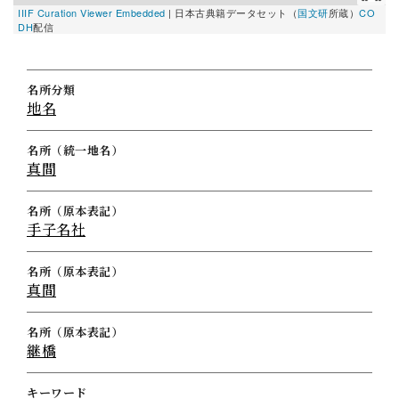
IIIF Curation Viewer Embedded
|
日本古典籍データセット（
国文研
所蔵）
CO
DH
配信
名所分類
地名
名所（統一地名）
真間
名所（原本表記）
手子名社
名所（原本表記）
真間
名所（原本表記）
継橋
キーワード