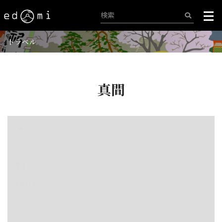
トラベル
真間
+
-
22/278