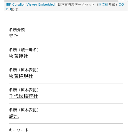
IIIF Curation Viewer Embedded
|
日本古典籍データセット（
国文研
所蔵）
CO
I
DH
配信
D
名所分類
寺社
名所（統一地名）
秋葉神社
名所（原本表記）
秋葉権現社
名所（原本表記）
千代世稲荷社
名所（原本表記）
請地
キーワード