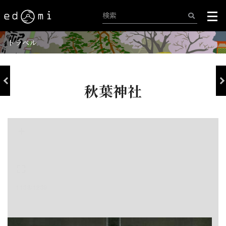
トラベル
秋葉神社
+
-
1138/1239