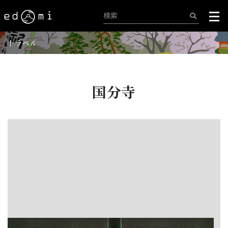
トラベル
国分寺
+
-
1203/1239