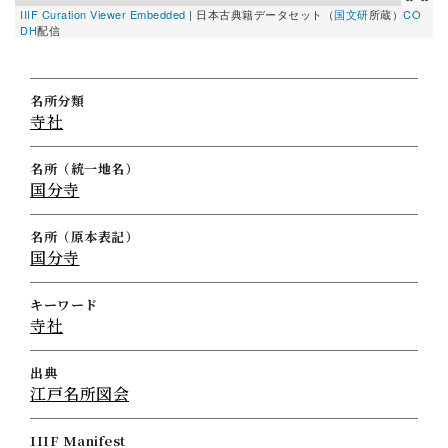
IIIF Curation Viewer Embedded
|
日本古典籍データセット（
国文研
所蔵）
CO
DH
配信
名所分類
寺社
名所（統一地名）
国分寺
名所（原本表記）
国分寺
キーワード
寺社
出典
江戸名所図会
IIIF Manifest