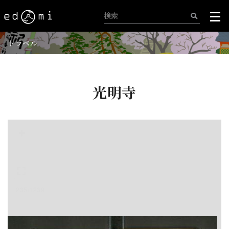
トラベル
光明寺
+
-
235/1239