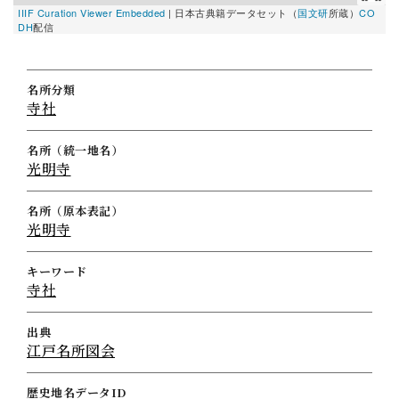
IIIF Curation Viewer Embedded
|
日本古典籍データセット（
国文研
所蔵）
CO
DH
配信
名所分類
寺社
名所（統一地名）
光明寺
名所（原本表記）
光明寺
キーワード
寺社
出典
江戸名所図会
歴史地名データID