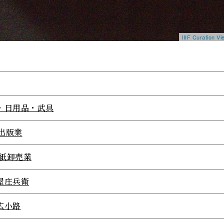
IIIF Curation 
・日用品・武具
1出版業
1紙卸売業
屋庄兵衛
広小路