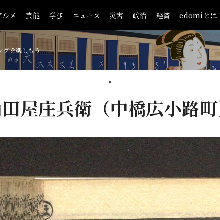
グルメ
芸能
学び
ニュース
災害
政治
経済
edomiとは
ングを楽しもう
山田屋庄兵衛（中橋広小路町