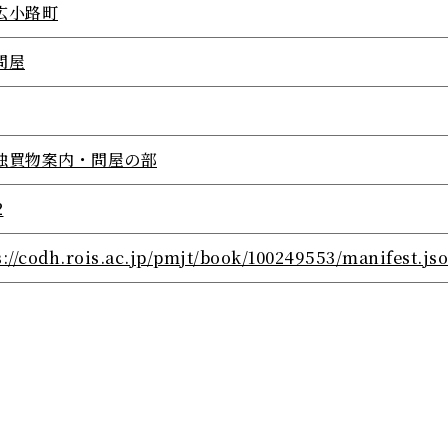
広小路町
問屋
独買物案内・問屋の部
2
s://codh.rois.ac.jp/pmjt/book/100249553/manifest.js