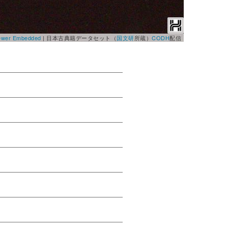
Viewer Embedded
|
日本古典籍データセット（
国文研
所蔵）
CODH
配信