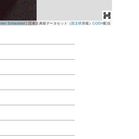
Viewer Embedded
|
日本古典籍データセット（
国文研
所蔵）
CODH
配信