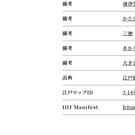
備考
清浄
備考
かた
備考
三徳
備考
あか
備考
大き
出典
江戸
江戸マップID
3-14
IIIF Manifest
http