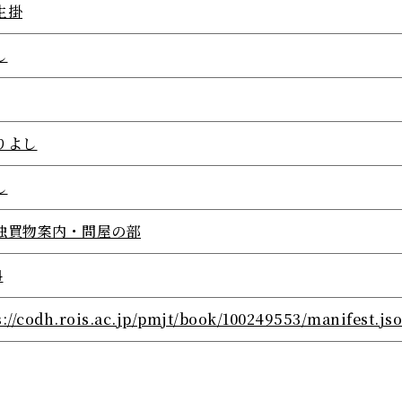
生掛
し
りよし
し
独買物案内・問屋の部
4
s://codh.rois.ac.jp/pmjt/book/100249553/manifest.js