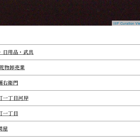
IIIF Curation 
・日用品・武具
2荒物卸売業
彌右衛門
町一丁目河岸
町一丁目
問屋