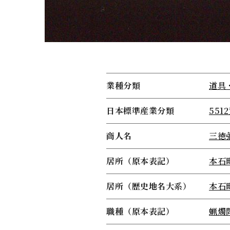
業種分類
道具
日本標準産業分類
551
商人名
三徳
居所（原本表記）
本石
居所（歴史地名大系）
本石
職種（原本表記）
蝋燭