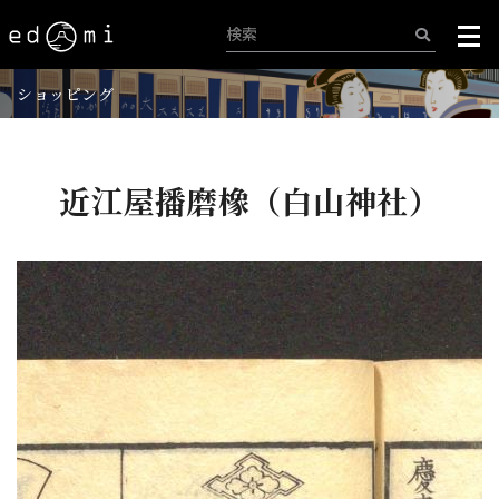
ショッピング
近江屋播磨橡（白山神社）
+
-
206/515