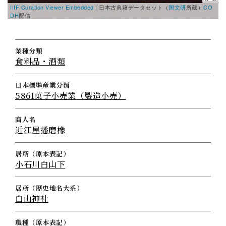
IIIF Curation Viewer Embedded
|
日本古典籍データセット（
国文研
所蔵）
CO
DH
配信
業種分類
食料品・酒類
日本標準産業分類
5861菓子小売業（製造小売）
商人名
近江屋播磨橡
居所（原本表記）
小石川白山下
居所（歴史地名大系）
白山神社
職種（原本表記）