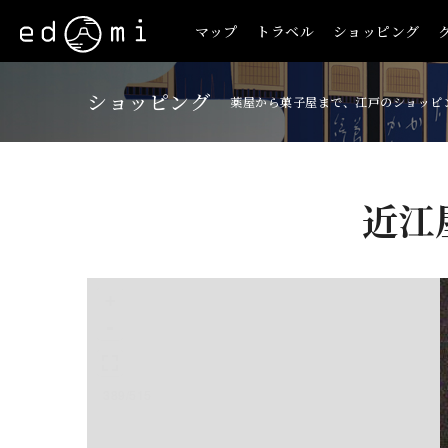
マップ
トラベル
ショッピング
ショッピング
薬屋から菓子屋まで、江戸のショッピ
近江
+
-
389/515