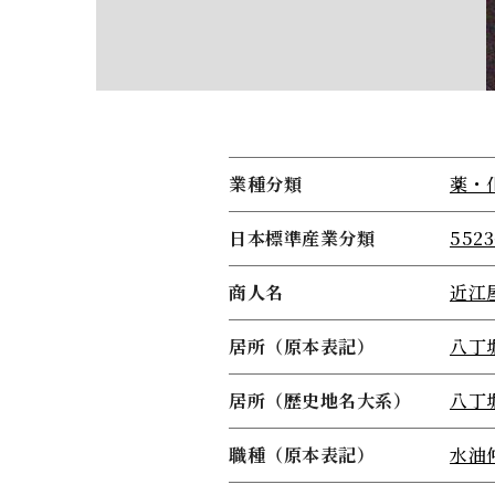
業種分類
薬・
日本標準産業分類
55
商人名
近江
居所（原本表記）
八丁
居所（歴史地名大系）
八丁
職種（原本表記）
水油