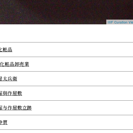
IIIF Curation 
化粧品
23化粧品卸売業
屋太兵衛
堀與作屋敷
堀与作屋敷立跡
仲買