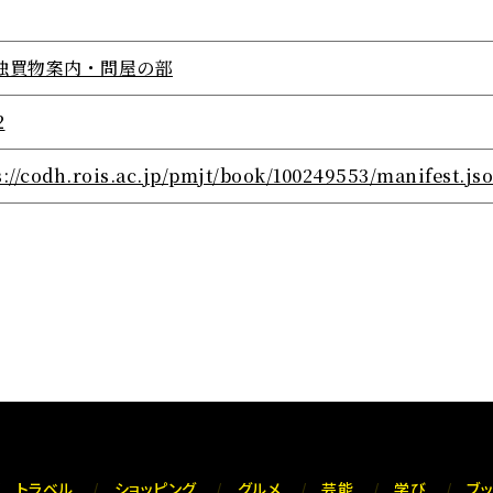
独買物案内・問屋の部
2
s://codh.rois.ac.jp/pmjt/book/100249553/manifest.js
トラベル
ショッピング
グルメ
芸能
学び
ブ