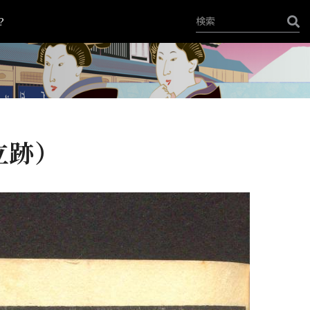
？
立跡）