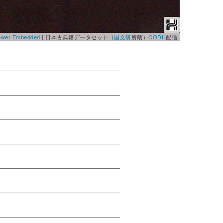
Viewer Embedded
|
日本古典籍データセット（
国文研
所蔵）
CODH
配信