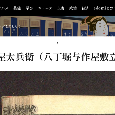
グルメ
芸能
学び
ニュース
災害
政治
経済
edomiとは
ングを楽しもう
屋太兵衛（八丁堀与作屋敷