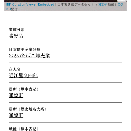
IIIF Curation Viewer Embedded
|
日本古典籍データセット（
国文研
所蔵）
CO
DH
配信
業種分類
嗜好品
日本標準産業分類
5595たばこ卸売業
商人名
近江屋久四郎
居所（原本表記）
通塩町
居所（歴史地名大系）
通塩町
職種（原本表記）