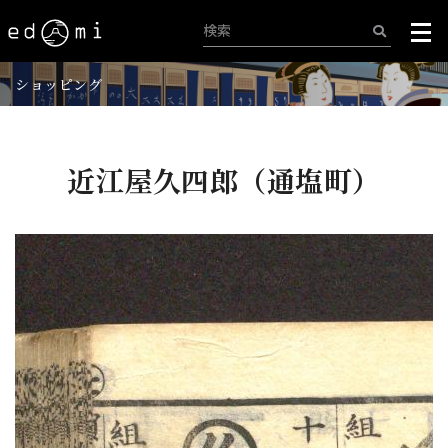
ショッピング
近江屋久四郎（通塩町）
+
-
142/515