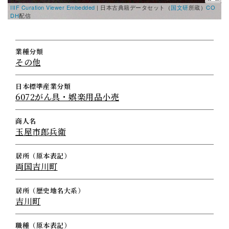
IIIF Curation Viewer Embedded
|
日本古典籍データセット（
国文研
所蔵）
CO
DH
配信
業種分類
その他
日本標準産業分類
6072がん具・娯楽用品小売
商人名
玉屋市郎兵衛
居所（原本表記）
両国吉川町
居所（歴史地名大系）
吉川町
職種（原本表記）