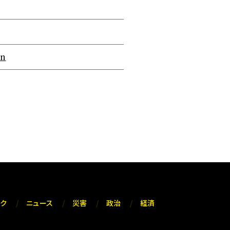
on
ック
ニュース
災害
政治
経済