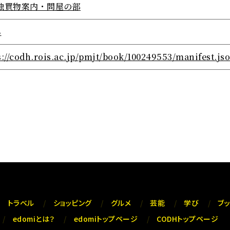
独買物案内・問屋の部
8
s://codh.rois.ac.jp/pmjt/book/100249553/manifest.js
トラベル
ショッピング
グルメ
芸能
学び
ブ
edomiとは？
edomiトップページ
CODHトップページ