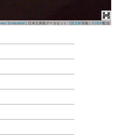
Viewer Embedded
|
日本古典籍データセット（
国文研
所蔵）
CODH
配信