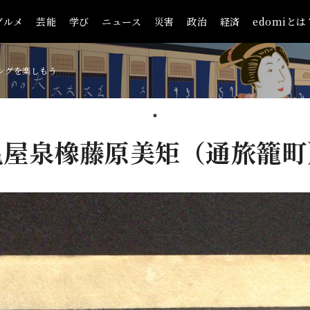
グルメ
芸能
学び
ニュース
災害
政治
経済
edomiとは
ングを楽しもう
亀屋泉橡藤原美矩（通旅籠町