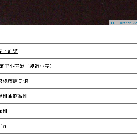
IIIF Curation 
品・酒類
61菓子小売業（製造小売）
泉橡藤原美矩
馬町通旅篭町
籠町
子司