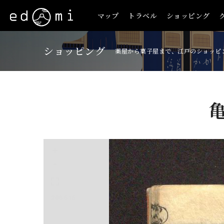
マップ
トラベル
ショッピング
ショッピング
薬屋から菓子屋まで、江戸のショッピ
+
-
206/515