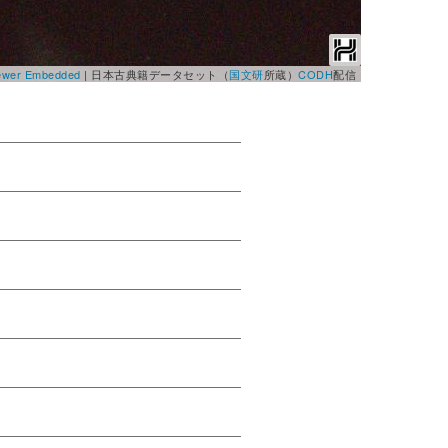
Viewer Embedded
|
日本古典籍データセット（
国文研
所蔵）
CODH
配信