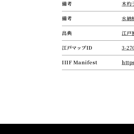
備考
木杓
備考
水納
出典
江戸
江戸マップID
3-27
IIIF Manifest
http