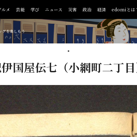
グルメ
芸能
学び
ニュース
災害
政治
経済
edomiとは
ングを楽しもう
紀伊国屋伝七（小網町二丁目