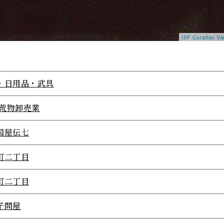
IIIF Curation 
・日用品・武具
2荒物卸売業
国屋伝七
町二丁目
町二丁目
子問屋