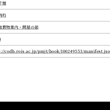
子類
柄杓
独買物案内・問屋の部
0
s://codh.rois.ac.jp/pmjt/book/100249553/manifest.js