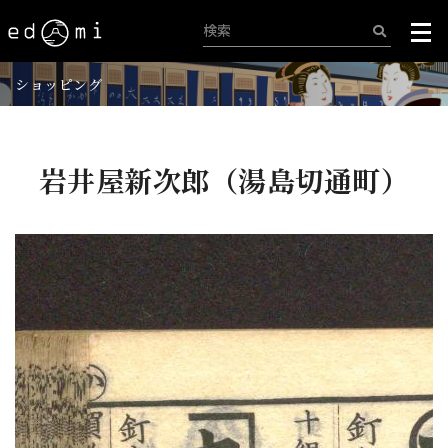
ショッピング
岩井屋新次郎（湯島切通町）
+
-
97/515