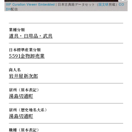
IIIF Curation Viewer Embedded
|
日本古典籍データセット（
国文研
所蔵）
CO
DH
配信
業種分類
道具・日用品・武具
日本標準産業分類
5591金物卸売業
商人名
岩井屋新次郎
居所（原本表記）
湯島切通町
居所（歴史地名大系）
湯島切通町
職種（原本表記）