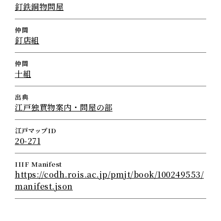
釘鉄銅物問屋
仲間
釘店組
仲間
十組
出典
江戸独買物案内・問屋の部
江戸マップID
20-271
IIIF Manifest
https://codh.rois.ac.jp/pmjt/book/100249553/
manifest.json