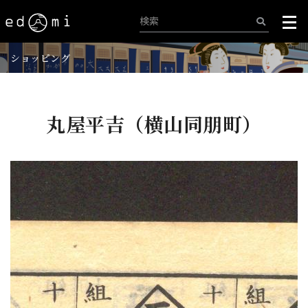
ショッピング
丸屋平吉（横山同朋町）
+
-
173/515