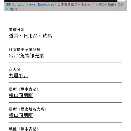
IIIF Curation Viewer Embedded
|
日本古典籍データセット（
国文研
所蔵）
CO
DH
配信
業種分類
道具・日用品・武具
日本標準産業分類
5512荒物卸売業
商人名
丸屋平吉
居所（原本表記）
横山同朋町
居所（歴史地名大系）
横山同朋町
職種（原本表記）