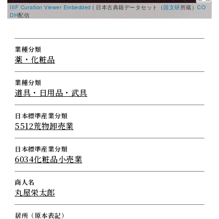
IIIF Curation Viewer Embedded
|
日本古典籍データセット（
国文研
所蔵）
CO
I
DH
配信
D
業種分類
薬・化粧品
業種分類
道具・日用品・武具
日本標準産業分類
5512荒物卸売業
日本標準産業分類
6034化粧品小売業
商人名
丸屋栄太郎
居所（原本表記）