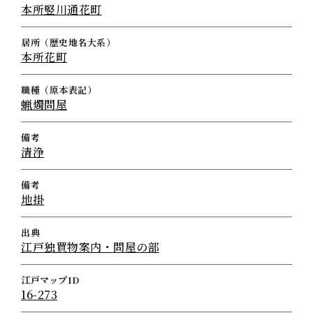
本所竪川通花町
居所（歴史地名大系）
本所花町
職種（原本表記）
蝋燭問屋
備考
清浄
備考
地掛
出典
江戸独買物案内・問屋の部
江戸マップID
16-273