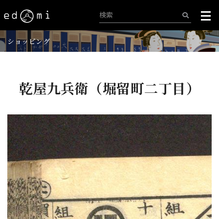
ショッピング
乾屋九兵衛（堀留町二丁目）
+
-
139/515