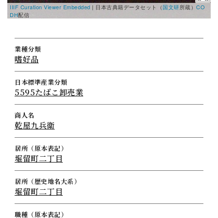
IIIF Curation Viewer Embedded
|
日本古典籍データセット（
国文研
所蔵）
CO
DH
配信
業種分類
嗜好品
日本標準産業分類
5595たばこ卸売業
商人名
乾屋九兵衛
居所（原本表記）
堀留町二丁目
居所（歴史地名大系）
堀留町二丁目
職種（原本表記）