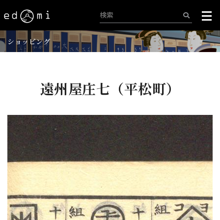
ショッピング
遠州屋庄七（平松町）
+
-
386/515