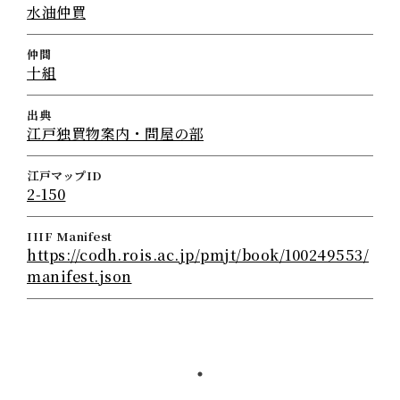
水油仲買
仲間
十組
出典
江戸独買物案内・問屋の部
江戸マップID
2-150
IIIF Manifest
https://codh.rois.ac.jp/pmjt/book/100249553/
manifest.json