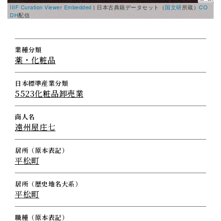
IIIF Curation Viewer Embedded
|
日本古典籍データセット（
国文研
所蔵）
CO
DH
配信
業種分類
薬・化粧品
日本標準産業分類
5523化粧品卸売業
商人名
遠州屋庄七
居所（原本表記）
平松町
居所（歴史地名大系）
平松町
職種（原本表記）