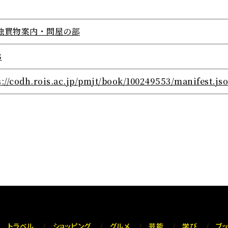
独買物案内・問屋の部
8
s://codh.rois.ac.jp/pmjt/book/100249553/manifest.js
トラベル
ショッピング
グルメ
芸能
学び
ブ