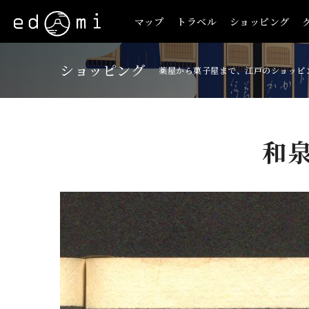
マップ
トラベル
ショッピング
ショッピング
薬屋から菓子屋まで、江戸のショッピ
和
+
-
35/515