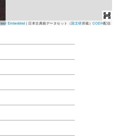
Viewer Embedded
|
日本古典籍データセット（
国文研
所蔵）
CODH
配信