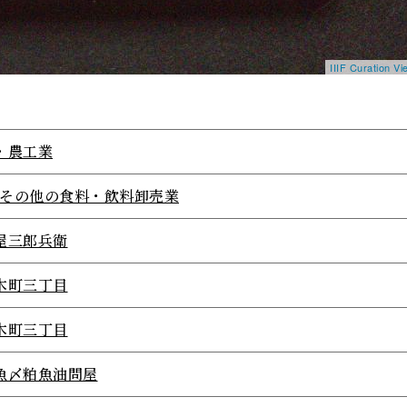
IIIF Curation 
・農工業
29その他の食料・飲料卸売業
屋三郎兵衛
木町三丁目
木町三丁目
魚〆粕魚油問屋