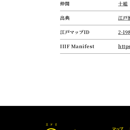
仲間
十組
出典
江戸
江戸マップID
2-19
IIIF Manifest
http
マップ