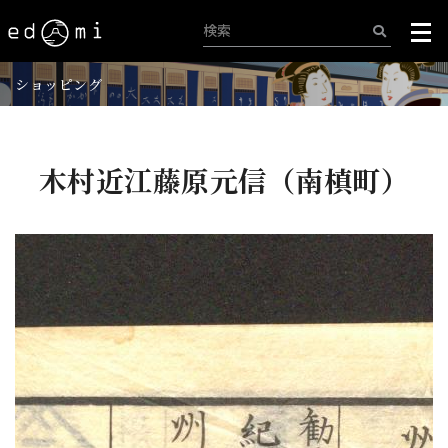
ショッピング
木村近江藤原元信（南槙町）
+
-
51/515