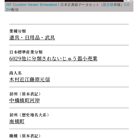
IIIF Curation Viewer Embedded
|
日本古典籍データセット（
国文研
所蔵）
CO
DH
配信
業種分類
道具・日用品・武具
日本標準産業分類
6029他に分類されないじゅう器小売業
商人名
木村近江藤原元信
居所（原本表記）
中橋槙町河岸
居所（歴史地名大系）
南槙町
職種（原本表記）