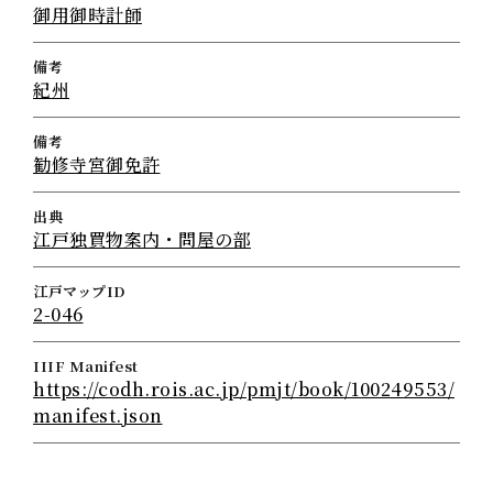
御用御時計師
備考
紀州
備考
勧修寺宮御免許
出典
江戸独買物案内・問屋の部
江戸マップID
2-046
IIIF Manifest
https://codh.rois.ac.jp/pmjt/book/100249553/
manifest.json