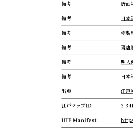
備考
唐画
備考
日本
備考
極製
備考
晋唐
備考
明人
備考
日本
出典
江戸
江戸マップID
3-34
IIIF Manifest
http