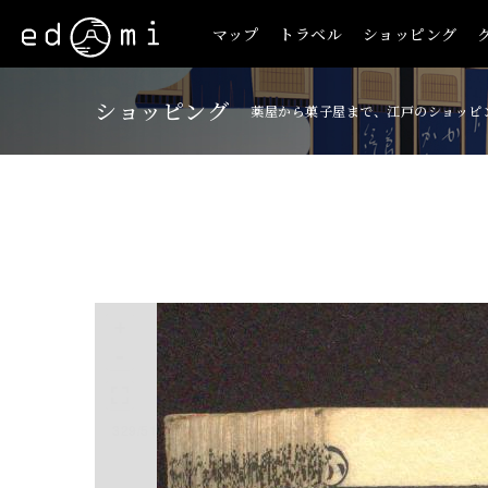
マップ
トラベル
ショッピング
ショッピング
薬屋から菓子屋まで、江戸のショッピ
+
-
329/515