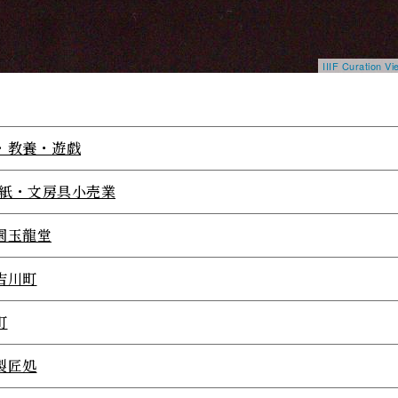
IIIF Curation 
・教養・遊戯
64紙・文房具小売業
園玉龍堂
吉川町
町
製匠処