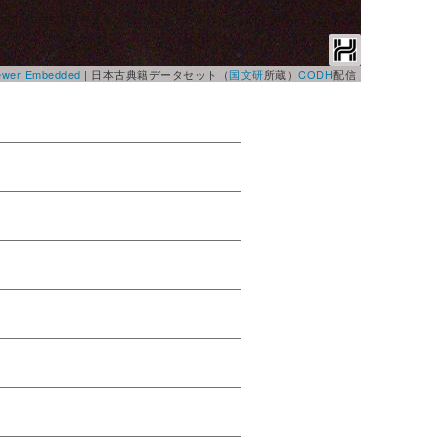
Viewer Embedded
|
日本古典籍データセット（
国文研
所蔵）
CODH
配信