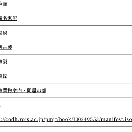
筆類
諸名家流
墨硯
明古製
傳製
筆匠
独買物案内・問屋の部
1
s://codh.rois.ac.jp/pmjt/book/100249553/manifest.js