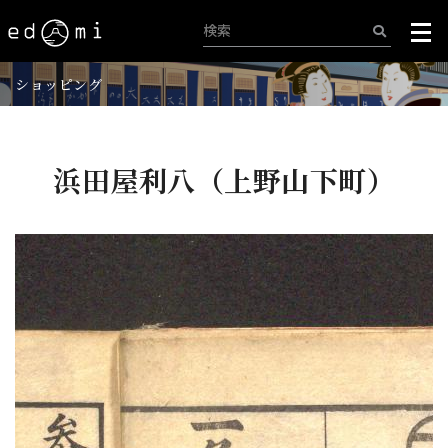
ショッピング
浜田屋利八（上野山下町）
+
-
7/25