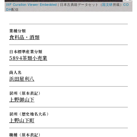
IIIF Curation Viewer Embedded
|
日本古典籍データセット（
国文研
所蔵）
CO
DH
配信
業種分類
食料品・酒類
日本標準産業分類
5894茶類小売業
商人名
浜田屋利八
居所（原本表記）
上野御山下
居所（歴史地名大系）
上野山下町
職種（原本表記）