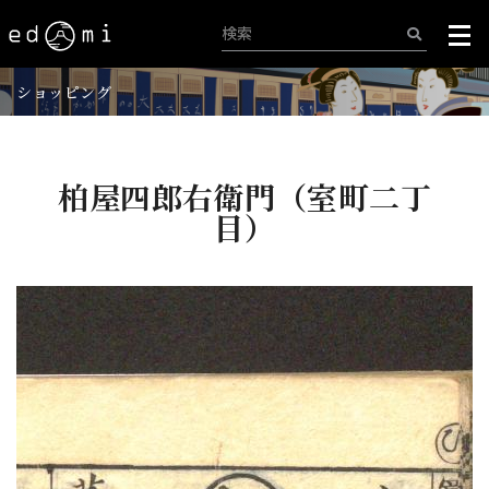
ショッピング
柏屋四郎右衛門（室町二丁
目）
+
-
466/515