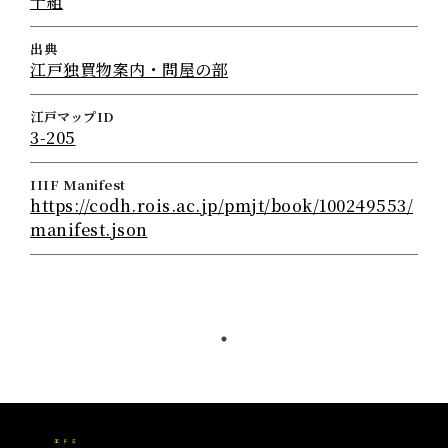
十組
出典
江戸独買物案内・問屋の部
江戸マップID
3-205
IIIF Manifest
https://codh.rois.ac.jp/pmjt/book/100249553/
manifest.json