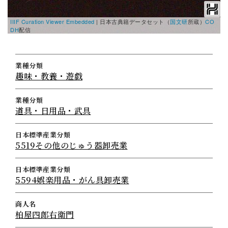
IIIF Curation Viewer Embedded
|
日本古典籍データセット（
国文研
所蔵）
CO
DH
配信
業種分類
趣味・教養・遊戯
業種分類
道具・日用品・武具
日本標準産業分類
5519その他のじゅう器卸売業
日本標準産業分類
5594娯楽用品・がん具卸売業
商人名
柏屋四郎右衛門