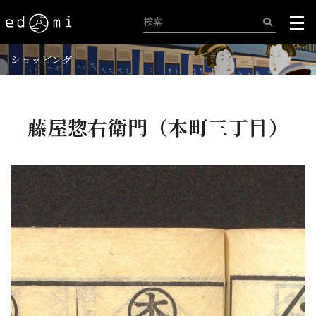
ショッピング
藤屋惣右衛門（本町三丁目）
+
-
197/515