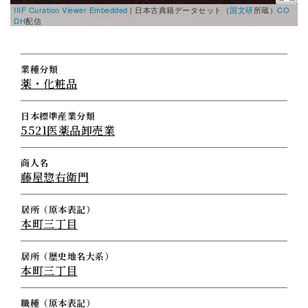
IIIF Curation Viewer Embedded
|
日本古典籍データセット（
国文研
所蔵）
CO
DH
配信
業種分類
薬・化粧品
日本標準産業分類
5521医薬品卸売業
商人名
藤屋惣右衛門
居所（原本表記）
本町三丁目
居所（歴史地名大系）
本町三丁目
職種（原本表記）