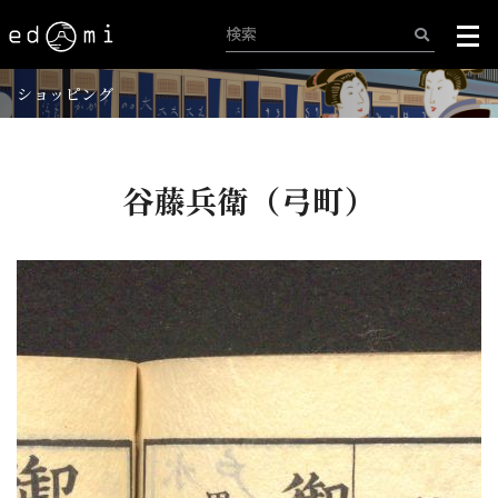
ショッピング
谷藤兵衛（弓町）
+
-
445/515