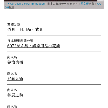
IIIF Curation Viewer Embedded
|
日本古典籍データセット（
国文研
所蔵）
CO
DH
配信
業種分類
道具・日用品・武具
日本標準産業分類
6072がん具・娯楽用品小売業
商人名
谷治兵衛
商人名
谷藤兵衛
商人名
谷辰之助
商人名