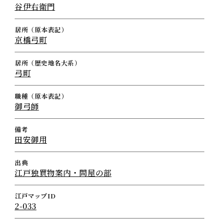
谷伊右衛門
居所（原本表記）
京橋弓町
居所（歴史地名大系）
弓町
職種（原本表記）
御弓師
備考
田安御用
出典
江戸独買物案内・問屋の部
江戸マップID
2-033