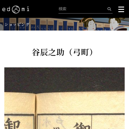
ショッピング
谷辰之助（弓町）
+
-
445/515