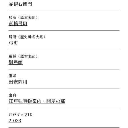
谷伊右衛門
居所（原本表記）
京橋弓町
居所（歴史地名大系）
弓町
職種（原本表記）
御弓師
備考
田安御用
出典
江戸独買物案内・問屋の部
江戸マップID
2-033