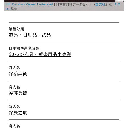
IIIF Curation Viewer Embedded
|
日本古典籍データセット（
国文研
所蔵）
CO
DH
配信
業種分類
道具・日用品・武具
日本標準産業分類
6072がん具・娯楽用品小売業
商人名
谷治兵衛
商人名
谷藤兵衛
商人名
谷辰之助
商人名