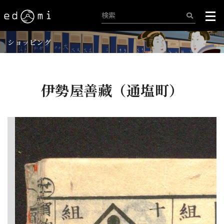
ショッピング
伊勢屋善藏（通塩町）
+
-
500/515