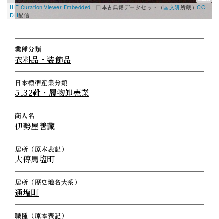
IIIF Curation Viewer Embedded
|
日本古典籍データセット（
国文研
所蔵）
CO
DH
配信
業種分類
衣料品・装飾品
日本標準産業分類
5132靴・履物卸売業
商人名
伊勢屋善藏
居所（原本表記）
大傳馬塩町
居所（歴史地名大系）
通塩町
職種（原本表記）