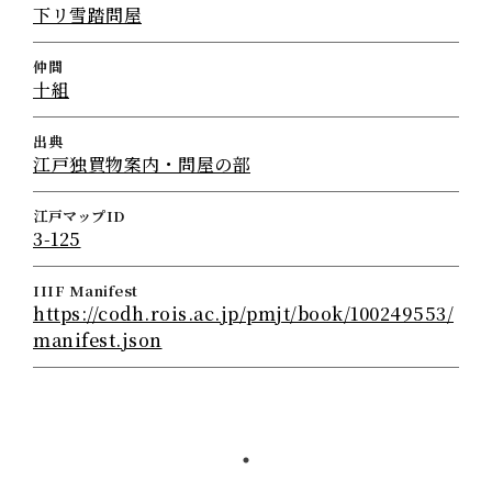
下リ雪踏問屋
仲間
十組
出典
江戸独買物案内・問屋の部
江戸マップID
3-125
IIIF Manifest
https://codh.rois.ac.jp/pmjt/book/100249553/
manifest.json