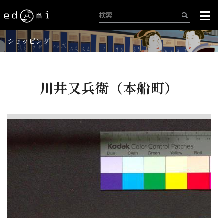
ショッピング
川井又兵衛（本船町）
+
-
238/515