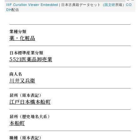
IIIF Curation Viewer Embedded
|
日本古典籍データセット（
国文研
所蔵）
CO
DH
配信
業種分類
薬・化粧品
日本標準産業分類
5521医薬品卸売業
商人名
川井又兵衛
居所（原本表記）
江戸日本橋本船町
居所（歴史地名大系）
本船町
職種（原本表記）