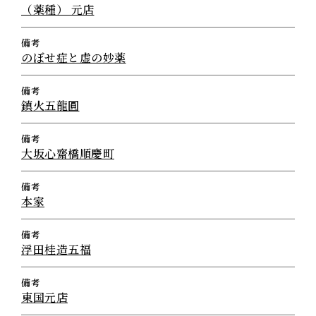
（薬種） 元店
備考
のぼせ症と虚の妙薬
備考
鎮火五龍圓
備考
大坂心齋橋順慶町
備考
本家
備考
浮田桂造五福
備考
東国元店