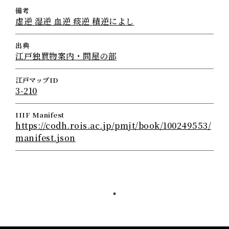
備考
虚逆 湿逆 血逆 痰逆 積逆によし
出典
江戸独買物案内・問屋の部
江戸マップID
3-210
IIIF Manifest
https://codh.rois.ac.jp/pmjt/book/100249553/
manifest.json