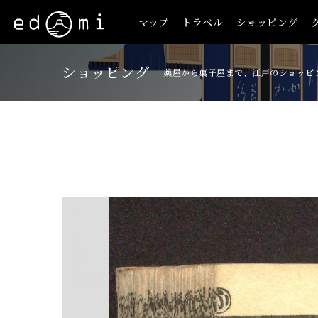
マップ
トラベル
ショッピング
ショッピング
薬屋から菓子屋まで、江戸のショッピ
+
-
347/515