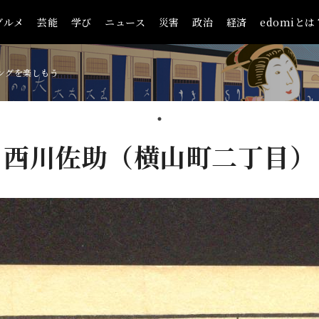
グルメ
芸能
学び
ニュース
災害
政治
経済
edomiとは
ングを楽しもう
西川佐助（横山町二丁目）