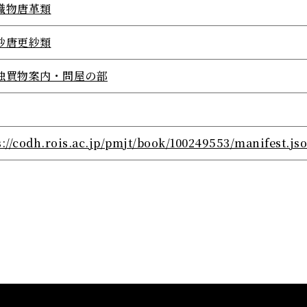
織物唐革類
紗唐更紗類
独買物案内・問屋の部
s://codh.rois.ac.jp/pmjt/book/100249553/manifest.js