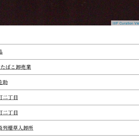
IIIF Curation 
品
95たばこ卸売業
佐助
町二丁目
町二丁目
袋列煙草入卸所