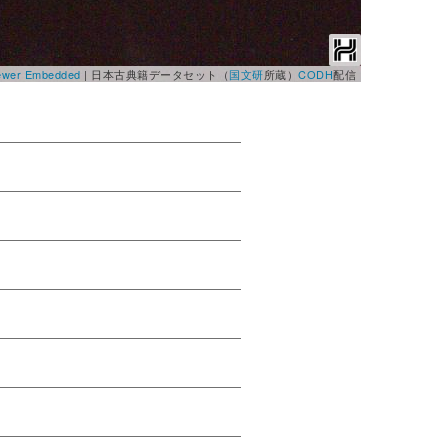
Viewer Embedded
|
日本古典籍データセット（
国文研
所蔵）
CODH
配信