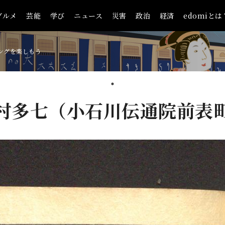
グルメ
芸能
学び
ニュース
災害
政治
経済
edomiとは
ングを楽しもう
村多七（小石川伝通院前表