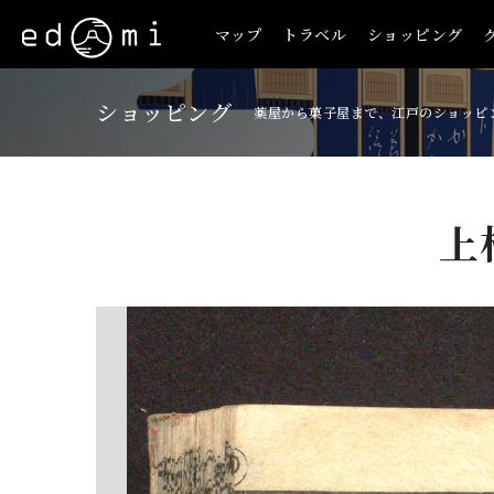
マップ
トラベル
ショッピング
ショッピング
薬屋から菓子屋まで、江戸のショッピ
上
+
-
444/515