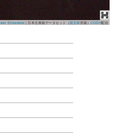
Viewer Embedded
|
日本古典籍データセット（
国文研
所蔵）
CODH
配信