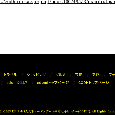
s://codh.rois.ac.jp/pmjt/book/100249553/manifest.js
トラベル
ショッピング
グルメ
芸能
学び
ブ
edomiとは？
edomiトップページ
CODHトップページ
021-2025 ROIS-DS人文学オープンデータ共同利用センター(CODH). All Rights Reser