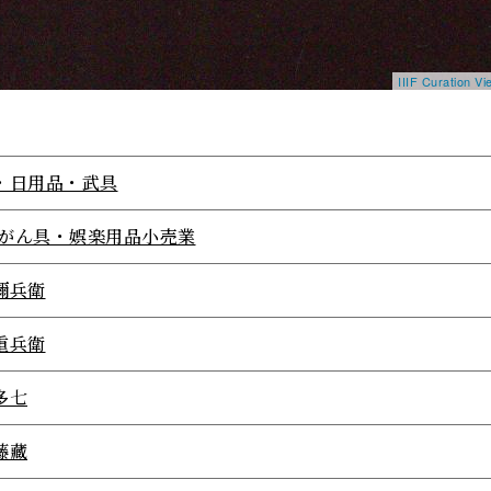
IIIF Curation 
・日用品・武具
72がん具・娯楽用品小売業
彌兵衛
重兵衛
多七
藤藏