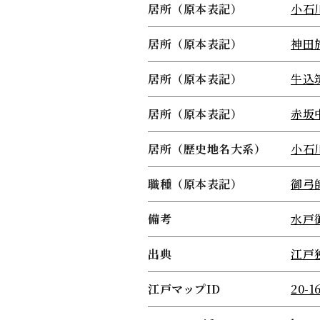
居所（原本表記）
小石
居所（原本表記）
神田
居所（原本表記）
牛込
居所（原本表記）
赤坂
居所（歴史地名大系）
小石
職種（原本表記）
御弓
備考
水戸
出典
江戸
江戸マップID
20-1