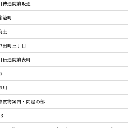
川傳通院前坂通
旅籠町
筑土
中田町三丁目
川伝通院前表町
師
御用
独買物案内・問屋の部
63