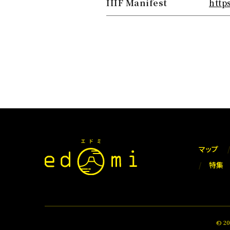
IIIF Manifest
http
マップ
特集
© 2