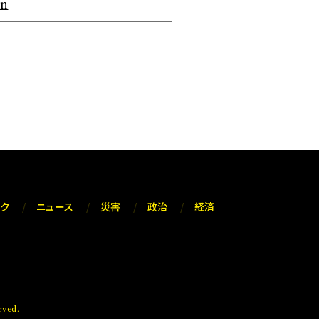
on
ック
ニュース
災害
政治
経済
ved.