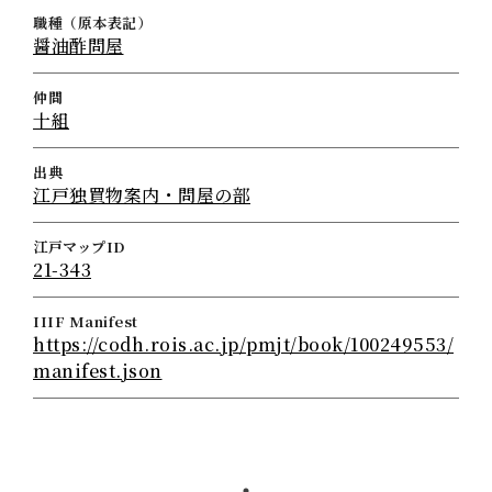
職種（原本表記）
醤油酢問屋
仲間
十組
出典
江戸独買物案内・問屋の部
江戸マップID
21-343
IIIF Manifest
https://codh.rois.ac.jp/pmjt/book/100249553/
manifest.json