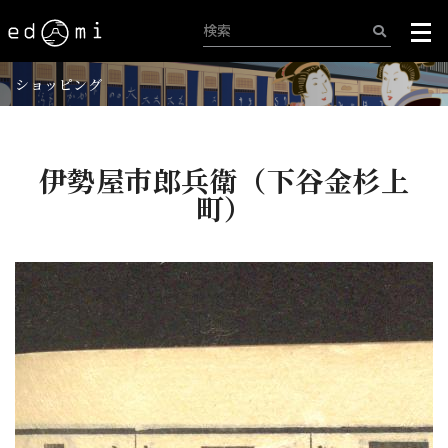
ショッピング
伊勢屋市郎兵衛（下谷金杉上
町）
+
-
458/515