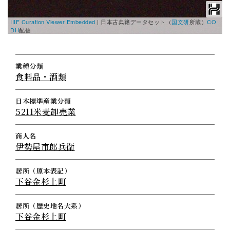
IIIF Curation Viewer Embedded
|
日本古典籍データセット（
国文研
所蔵）
CO
DH
配信
業種分類
食料品・酒類
日本標準産業分類
5211米麦卸売業
商人名
伊勢屋市郎兵衛
居所（原本表記）
下谷金杉上町
居所（歴史地名大系）
下谷金杉上町