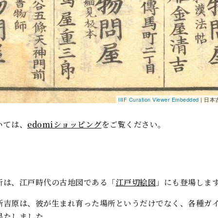
IIIF Curation Viewer Embedded
|
日本
いては、
edomiショッピング
をご覧ください。
所は、江戸時代の古地図である「
江戸切絵図
」にも登場しま
新吉原は、彼が生まれ育った場所というだけでなく、各種ガ
果たしました。