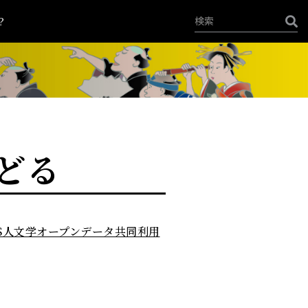
？
どる
-DS人文学オープンデータ共同利用