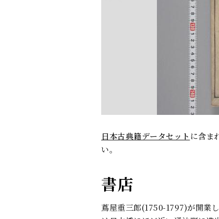
日本古典籍データセット
に含ま
い。
書店
蔦屋重三郎(1750-1797)