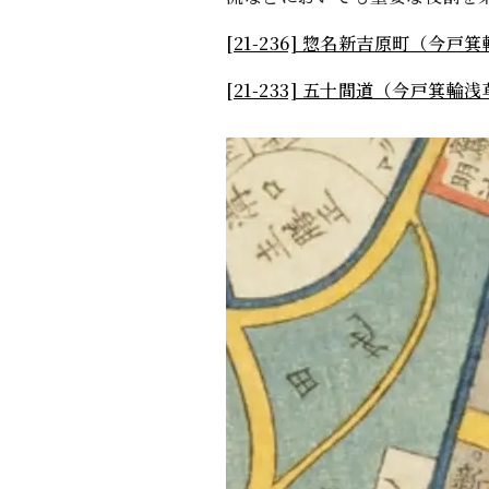
[21-236] 惣名新吉原町（今戸
[21-233] 五十間道（今戸箕輪
+
-