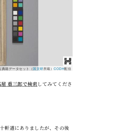
古典籍データセット（
国文研
所蔵）
CODH
配信
蔦屋 重三郎で検索
してみてくださ
口五十軒道にありましたが、その後