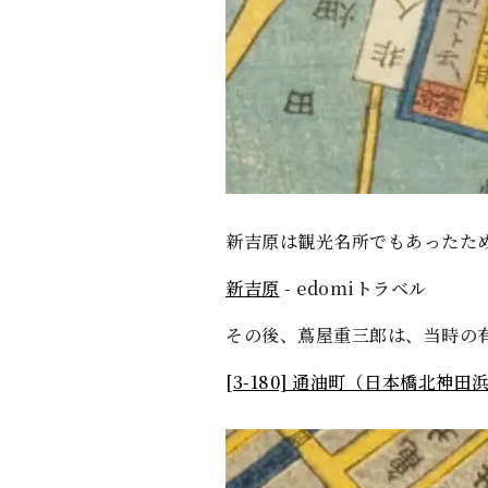
新吉原は観光名所でもあったた
新吉原
- edomiトラベル
その後、蔦屋重三郎は、当時の
[3-180] 通油町（日本橋北神
+
-