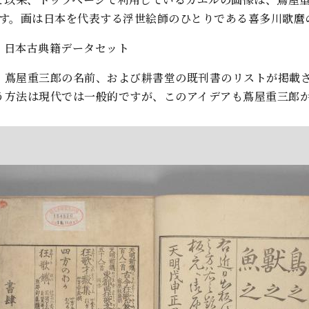
ます。画は日本を代表する浮世絵師のひとりである喜多川歌麿
- 日本古典籍データセット
、蔦屋重三郎の名前、および耕書堂の既刊書のリストが掲載
う方法は現代では一般的ですが、このアイデアも蔦屋重三郎