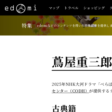
マップ
トラベル
ショッピング
特集
edomiなどのコンテンツを用いた特集記事を提供し
蔦屋重三
2025年NHK大河ドラマ「べ
センター（CODH）
が提供する
古典籍