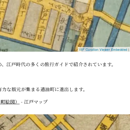
IIIF Curation Viewer Embedded
|
め、江戸時代の多くの旅行ガイドで紹介されています。
有力な版元が集まる通油町に進出します。
田浜町絵図）
- 江戸マップ