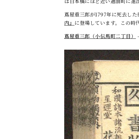
は日本橋にほど近い通油町に進
蔦屋重三郎が1797年に死去し
内』
に登場しています。この時
蔦屋重三郎（小伝馬町二丁目）
+
-
31/515
次