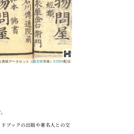
古典籍データセット（
国文研
所蔵）
CODH
配信
す。
イドブックの出版や著名人との交