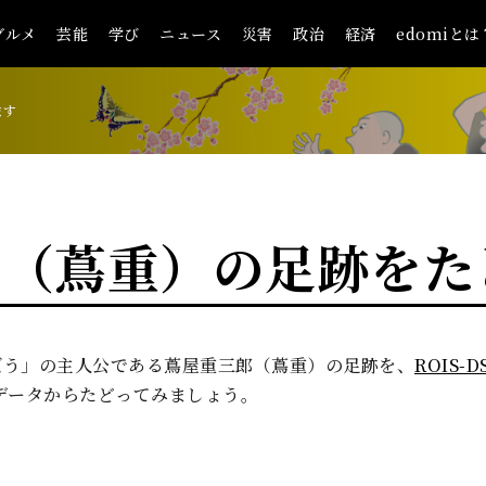
グルメ
芸能
学び
ニュース
災害
政治
経済
edomiとは
ます
郎（蔦重）の足跡をた
らぼう」の主人公である蔦屋重三郎（蔦重）の足跡を、
ROIS
データからたどってみましょう。