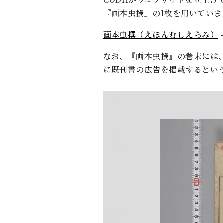
『画本虫撰』の1枚を用いてい
画本虫撰（えほんむしえらみ）
なお、『画本虫撰』の巻末には
に既刊書の広告を掲載するとい
+
-
25/26
次