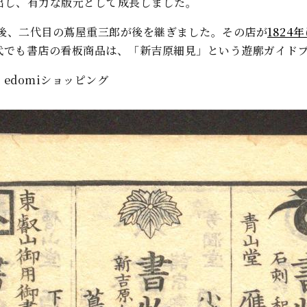
出し、有力な版元として成長しました。
た後、二代目の蔦屋重三郎が後を継ぎました。その店が
182
代でも書店の看板商品は、「新吉原細見」という遊廓ガイド
- edomiショッピング