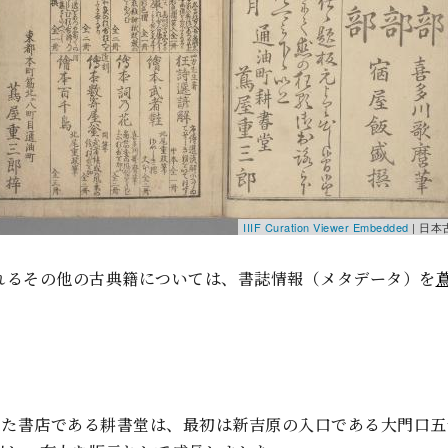
IIIF Curation Viewer Embedded
|
日本
れるその他の古典籍については、書誌情報（メタデータ）を
が開業した書店である耕書堂は、最初は新吉原の入口である大門