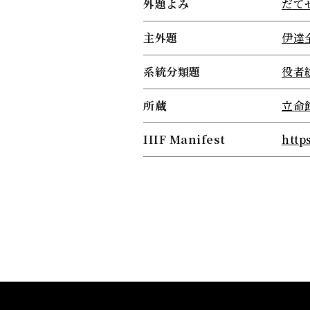
外題よみ
だて
主外題
伊達
系統分類題
役者
所蔵
立命
IIIF Manifest
http