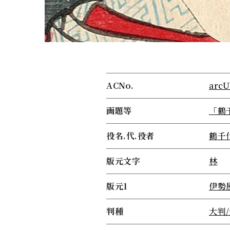
ACNo.
arcU
画題等
「鶴
役名.代.役者
鶴千
版元文字
林
版元1
伊勢
判種
大判