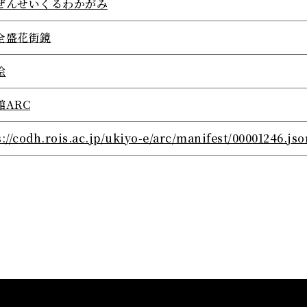
ぜんせいくるわかがみ
全盛花街鏡
絵
館ARC
s://codh.rois.ac.jp/ukiyo-e/arc/manifest/00001246.jso