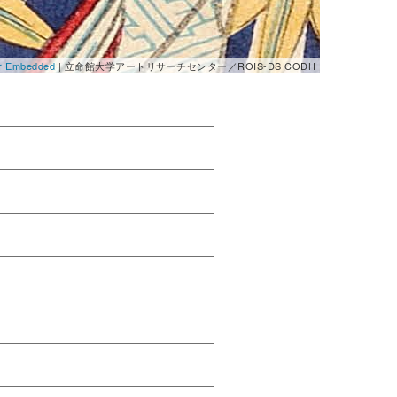
er Embedded
| 立命館大学アートリサーチセンター／ROIS-DS CODH