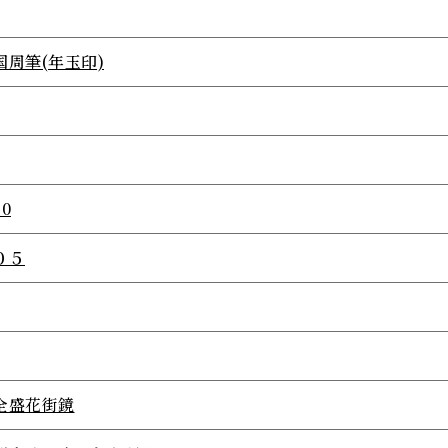
国周筆(年玉印)
.0
０５
全盛花街鏡