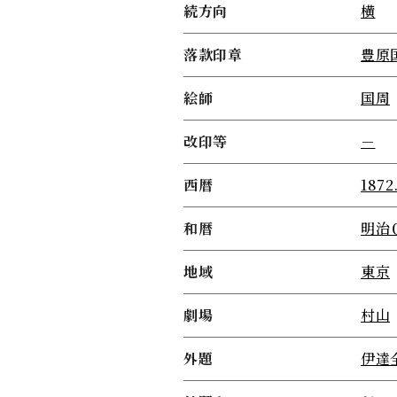
続方向
横
落款印章
豊原
絵師
国周
改印等
－
西暦
1872
和暦
明治
地域
東京
劇場
村山
外題
伊達