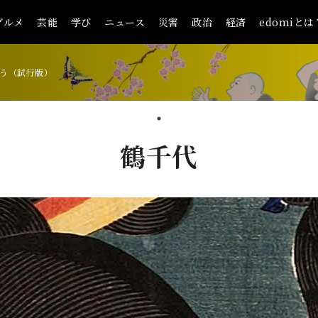
グルメ
芸能
学び
ニュース
災害
政治
経済
edomiとは
う（試行版）
鶴千代