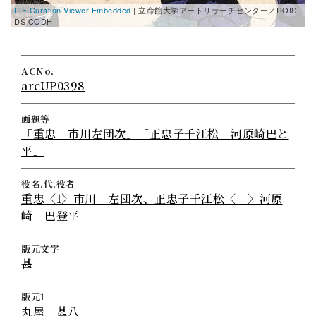
IIIF Curation Viewer Embedded
| 立命館大学アートリサーチセンター／ROIS-
I
DS CODH
D
ACNo.
arcUP0398
画題等
「重忠 市川左団次」「正忠子千江松 河原崎巴と
平」
役名.代.役者
重忠〈1〉市川 左団次、正忠子千江松〈 〉河原
崎 巴登平
版元文字
甚
版元1
丸屋 甚八