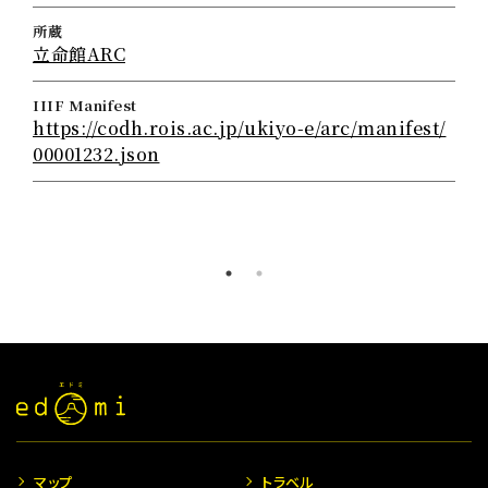
所蔵
立命館ARC
IIIF Manifest
https://codh.rois.ac.jp/ukiyo-e/arc/manifest/
00001232.json
マップ
トラベル