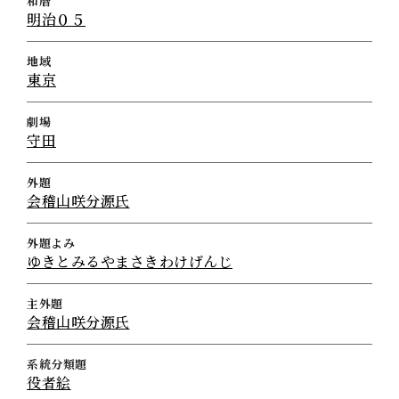
和暦
明治０５
地域
東京
劇場
守田
外題
会稽山咲分源氏
外題よみ
ゆきとみるやまさきわけげんじ
主外題
会稽山咲分源氏
系統分類題
役者絵