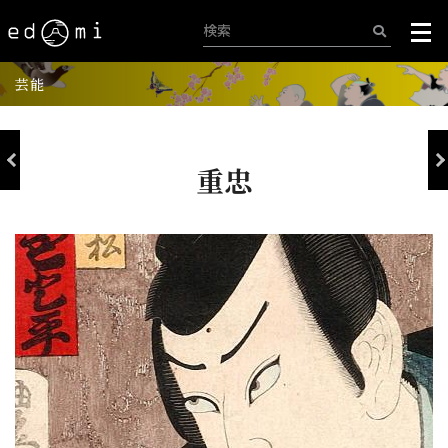
芸能
重忠
+
-