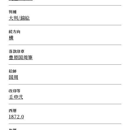
判種
大判/錦絵
続方向
横
落款印章
豊原国周筆
絵師
国周
改印等
壬申弐
西暦
1872.0