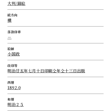
大判/錦絵
続方向
横
落款印章
－
絵師
小国政
改印等
明治廿五年七月十日印刷仝年仝十三日出版
西暦
1892.0
和暦
明治２５