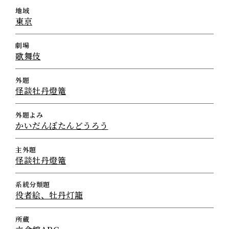
地域
東京
劇場
歌舞伎
外題
怪談牡丹燈篭
外題よみ
かいだんぼたんどうろう
主外題
怪談牡丹燈篭
系統分類題
役者絵、牡丹灯籠
所蔵