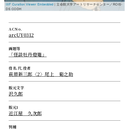
IIIF Curation Viewer Embedded
| 立命館大学アートリサーチセンター／ROIS-
DS CODH
ACNo.
arcUY0312
画題等
「怪談牡丹燈篭」
役名.代.役者
萩原新三郎〈2〉尾上 菊之助
版元文字
沢久郎
版元1
近江屋 久次郎
判種