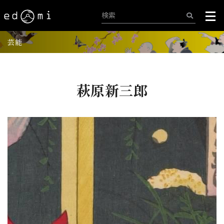
芸能
萩原新三郎
+
-