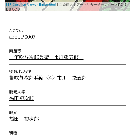
IIIF Curation Viewer Embedded
| 立命館大学アートリサーチセンター／ROIS-
DS CODH
ACNo.
arcUP0007
画題等
「笛吹与次郎兵衛 市川染五郎」
役名.代.役者
笛吹与次郎兵衛〈4〉市川 染五郎
版元文字
福田初次郎
版元1
福田 初次郎
判種