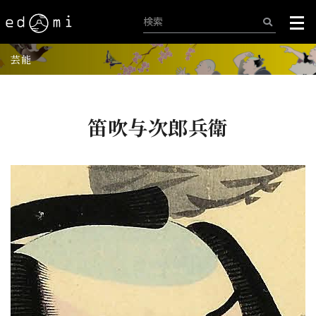
芸能
笛吹与次郎兵衛
+
-