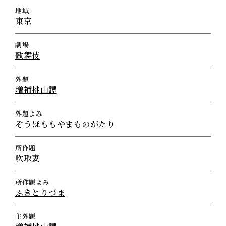
地域
東京
劇場
歌舞伎
外題
増補桃山譚
外題よみ
ぞうほももやまものがたり
所作題
吹取妻
所作題よみ
ふきとりづま
主外題