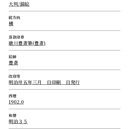
大判/錦絵
続方向
横
落款印章
歌川豊斎筆(豊斎)
絵師
豊斎
改印等
明治卅五年三月 日印刷 日発行
西暦
1902.0
和暦
明治３５