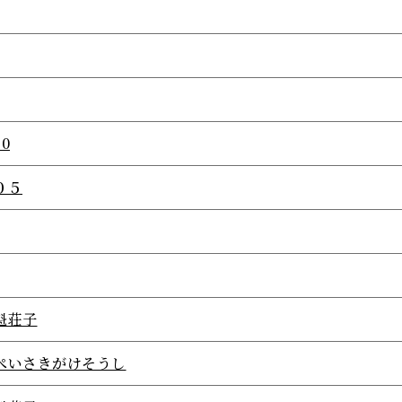
.0
０５
魁荘子
ぺいさきがけそうし