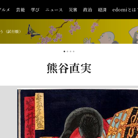
グルメ
芸能
学び
ニュース
災害
政治
経済
edomiとは
う（試行版）
熊谷直実