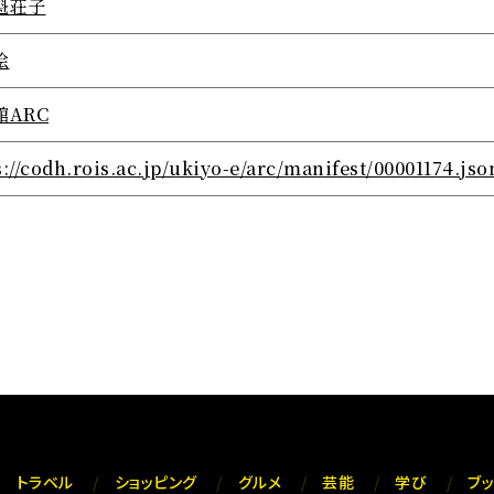
魁荘子
絵
館ARC
s://codh.rois.ac.jp/ukiyo-e/arc/manifest/00001174.jso
トラベル
ショッピング
グルメ
芸能
学び
ブ