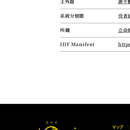
主外題
源平
系統分類題
役者
所蔵
立命
IIIF Manifest
http
マップ