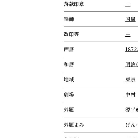
落款印章
－
絵師
国周
改印等
－
西暦
1872
和暦
明治
地域
東京
劇場
中村
外題
源平
外題よみ
げん