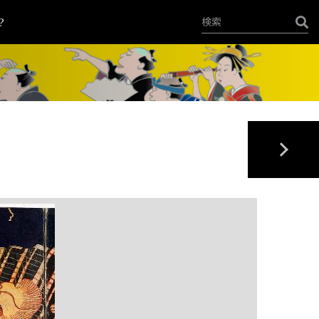
？
+
-