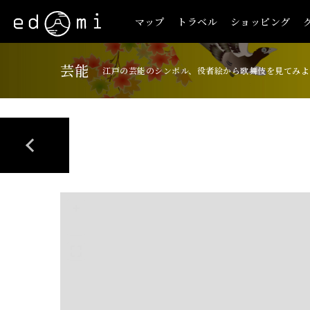
マップ
トラベル
ショッピング
芸能
江戸の芸能のシンボル、役者絵から歌舞伎を見てみよ
+
-