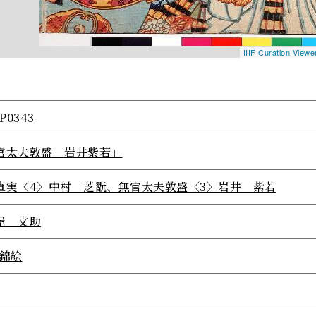
IIIF Curation View
P0343
官太夫敦盛 岩井紫若」
直実〈4〉中村 芝翫、無官太夫敦盛〈3〉岩井 紫若
屋 文助
/錦絵