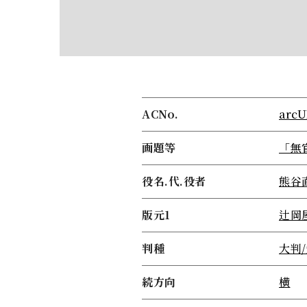
ACNo.
arcU
画題等
「無
役名.代.役者
熊谷
版元1
辻岡
判種
大判
続方向
横