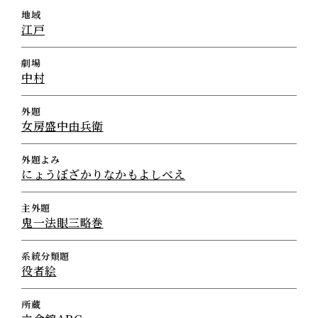
地域
江戸
劇場
中村
外題
女房盛中由兵衛
外題よみ
にょうぼざかりなかもよしべえ
主外題
鬼一法眼三略巻
系統分類題
役者絵
所蔵