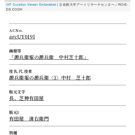
IIIF Curation Viewer Embedded
| 立命館大学アートリサーチセンター／ROIS-
DS CODH
ACNo.
arcUY0191
画題等
「源兵衛堀の源兵衛 中村芝十郎」
役名.代.役者
源兵衛堀の源兵衛〈1〉中村 芝十郎
版元文字
長、芝神有田屋
版元1
有田屋 清右衛門
判種