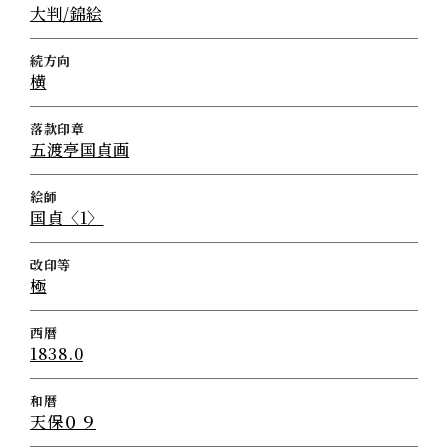
大判/錦絵
続方向
横
落款印章
五渡亭国貞画
絵師
国貞〈1〉
改印等
極
西暦
1838.0
和暦
天保０９