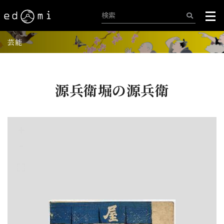
芸能
源兵衛堀の源兵衛
+
-