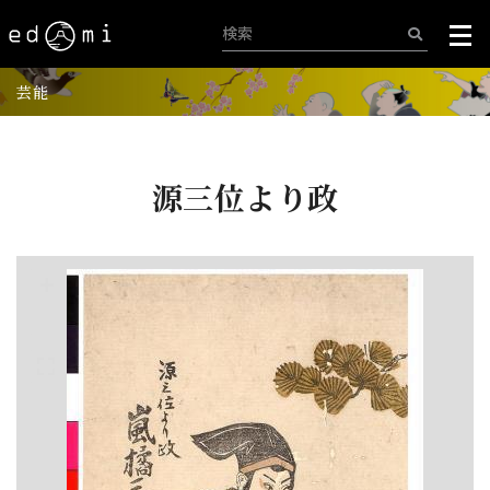
芸能
源三位より政
+
-