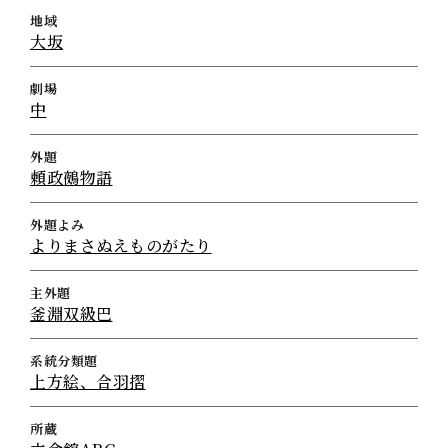
地域
大坂
劇場
中
外題
頼政鵺物語
外題よみ
よりまさぬえものがたり
主外題
釜淵双級巴
系統分類題
上方絵、合羽摺
所蔵