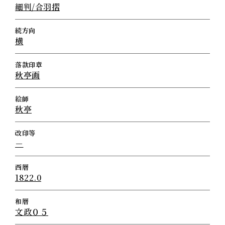
細判/合羽摺
続方向
横
落款印章
秋亭画
絵師
秋亭
改印等
－
西暦
1822.0
和暦
文政０５