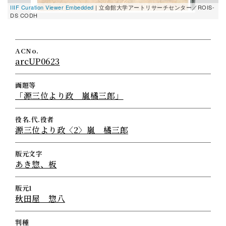
IIIF Curation Viewer Embedded
| 立命館大学アートリサーチセンター／ROIS-
DS CODH
ACNo.
arcUP0623
画題等
「源三位より政 嵐橘三郎」
役名.代.役者
源三位より政〈2〉嵐 橘三郎
版元文字
あき惣、板
版元1
秋田屋 惣八
判種