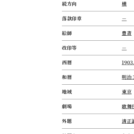
続方向
横
落款印章
－
絵師
豊斎
改印等
－
西暦
1903
和暦
明治
地域
東京
劇場
歌舞
外題
清正