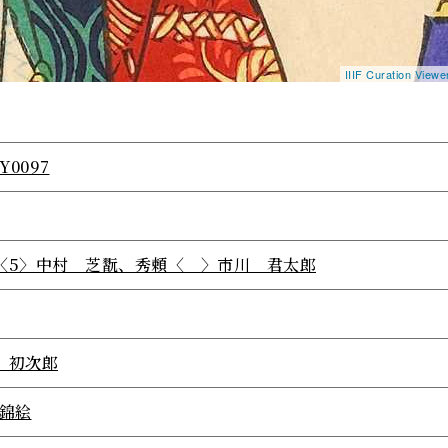
IIIF Curation View
Y0097
〈5〉中村 芝翫、秀頼〈 〉市川 君太郎
 初次郎
/錦絵