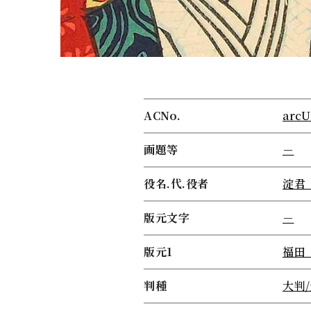
ACNo.
arcU
画題等
－
役名.代.役者
淀君
版元文字
－
版元1
福田
判種
大判