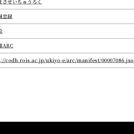
まさせいちゅうろく
誠忠録
絵
館ARC
s://codh.rois.ac.jp/ukiyo-e/arc/manifest/00007086.js