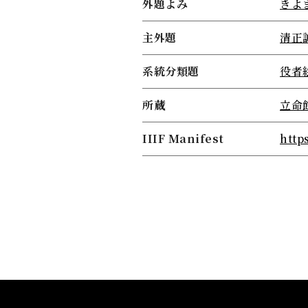
外題よみ
きよ
主外題
清正
系統分類題
役者
所蔵
立命
IIIF Manifest
http