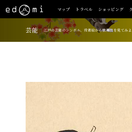
マップ
トラベル
ショッピング
芸能
江戸の芸能のシンボル、役者絵から歌舞伎を見てみよ
+
-