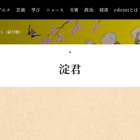
グルメ
芸能
学び
ニュース
災害
政治
経済
edomiとは
う（試行版）
淀君