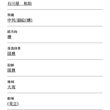
石川屋 和助
判種
中判/錦絵(横)
続方向
横
落款印章
国員
絵師
国員
地域
大坂
劇場
(見立)