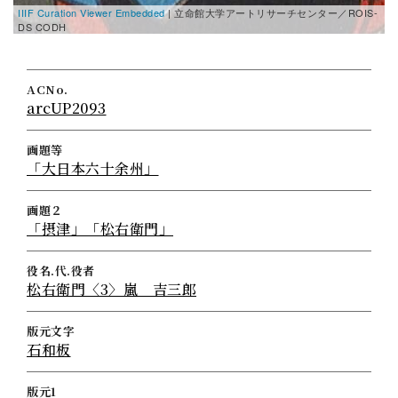
IIIF Curation Viewer Embedded
| 立命館大学アートリサーチセンター／ROIS-
I
DS CODH
D
ACNo.
arcUP2093
画題等
「大日本六十余州」
画題２
「摂津」「松右衛門」
役名.代.役者
松右衛門〈3〉嵐 吉三郎
版元文字
石和板
版元1