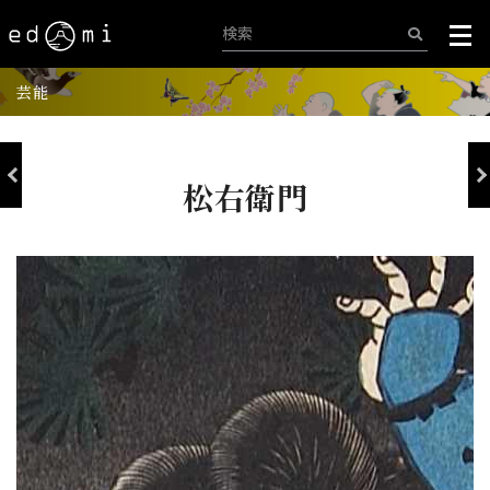
芸能
松右衛門
+
-