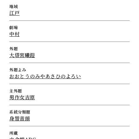
地域
江戸
劇場
中村
外題
大塔宮曦鎧
外題よみ
おおとうのみやあさひのよろい
主外題
男作女吉原
系統分類題
身替音頭
所蔵