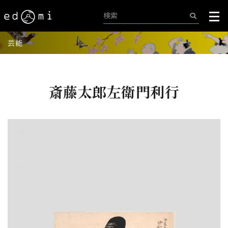
芸能
斎藤太郎左衛門利行
+
-