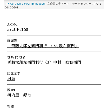
IIIF Curation Viewer Embedded
| 立命館大学アートリサーチセンター／ROIS-
DS CODH
ACNo.
arcUP2160
画題等
「斎藤太郎左衛門利行 中村歌右衛門」
役名.代.役者
斎藤太郎左衛門利行〈3〉中村 歌右衛門
版元文字
河源
版元1
河内屋 源七
判種