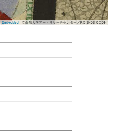
er Embedded
| 立命館大学アートリサーチセンター／ROIS-DS CODH