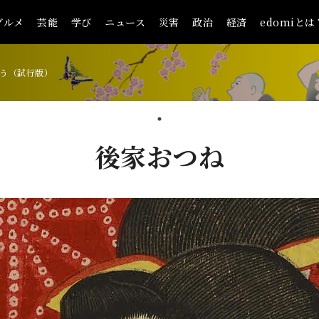
グルメ
芸能
学び
ニュース
災害
政治
経済
edomiとは
う（試行版）
後家おつね