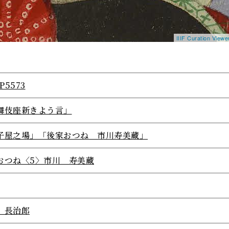
IIIF Curation View
P5573
舞伎座新きよう言」
子屋之場」「後家おつね 市川寿美蔵」
おつね〈5〉市川 寿美蔵
 長治郎