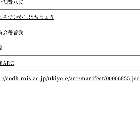
小袖昔八丈
こそでむかしはちじょう
時会稽曽我
絵
館ARC
s://codh.rois.ac.jp/ukiyo-e/arc/manifest/00006655.js