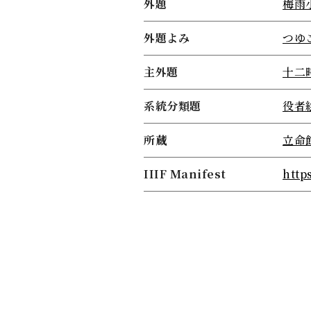
外題
梅雨
外題よみ
つゆ
主外題
十二
系統分類題
役者
所蔵
立命
IIIF Manifest
http