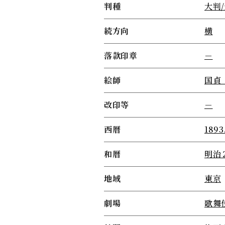
判種
大判
続方向
横
落款印章
－
絵師
国貞
改印等
－
西暦
1893
和暦
明治
地域
東京
劇場
歌舞