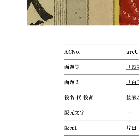
ACNo.
arcU
画題等
「歌
画題２
「白
役名.代.役者
後家
版元文字
－
版元1
片田