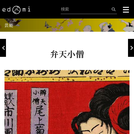
芸能
弁天小僧
+
-