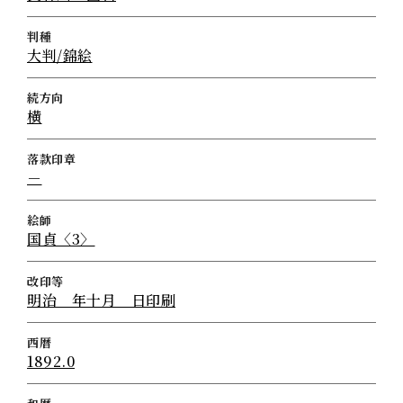
判種
大判/錦絵
続方向
横
落款印章
－
絵師
国貞〈3〉
改印等
明治 年十月 日印刷
西暦
1892.0