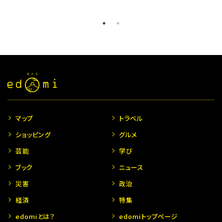
マップ
トラベル
ショッピング
グルメ
芸能
学び
ブック
ニュース
災害
政治
経済
特集
edomiとは？
edomiトップページ