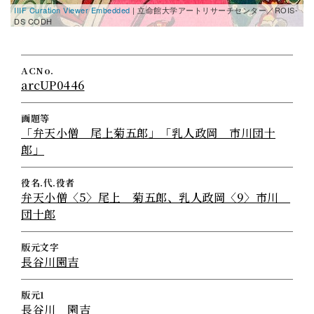
IIIF Curation Viewer Embedded
| 立命館大学アートリサーチセンター／ROIS-
I
DS CODH
D
ACNo.
arcUP0446
画題等
「弁天小僧 尾上菊五郎」「乳人政岡 市川団十
郎」
役名.代.役者
弁天小僧〈5〉尾上 菊五郎、乳人政岡〈9〉市川
団十郎
版元文字
長谷川園吉
版元1
長谷川 園吉